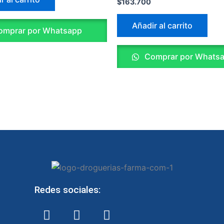
$
163.700
Añadir al carrito
mprar por Whatsapp
Comprar por Whats
Redes sociales:
F
I
W
a
n
h