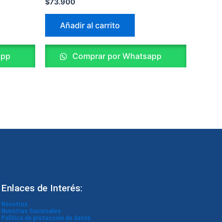
$
73.900
Añadir al carrito
app
Comprar por Whatsapp
Enlaces de Interés:
Nosotros
Nuestras Sucursales
Política de protección de datos