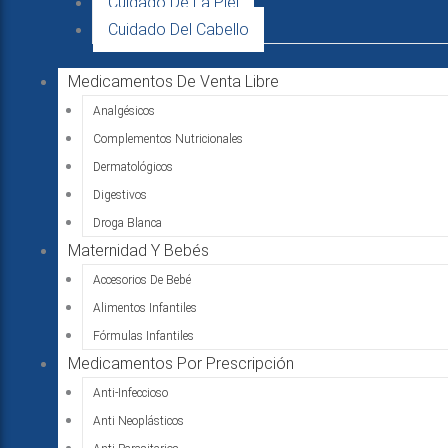
Cuidado De La Piel
Cuidado Del Cabello
Medicamentos De Venta Libre
Analgésicos
Complementos Nutricionales
Dermatológicos
Digestivos
Droga Blanca
Maternidad Y Bebés
Accesorios De Bebé
Alimentos Infantiles
Fórmulas Infantiles
Medicamentos Por Prescripción
Anti-Infeccioso
Anti Neoplásticos