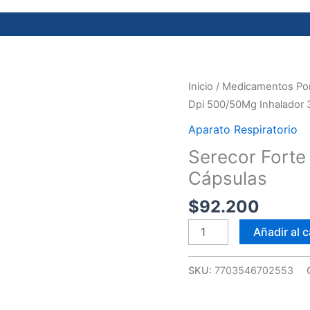
Serecor
Inicio
/
Medicamentos Por
Forte
Dpi 500/50Mg Inhalador 
Dpi
Aparato Respiratorio
500/50Mg
Serecor Forte
Inhalador
Cápsulas
30
Cápsulas
$
92.200
cantidad
Añadir al c
SKU:
7703546702553