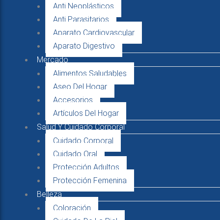
Anti Neoplásticos
Anti Parasitarios
Aparato Cardiovascular
Aparato Digestivo
Mercado
Alimentos Saludables
Aseo Del Hogar
Accesorios
Artículos Del Hogar
Salud Y Cuidado Corporal
Cuidado Corporal
Cuidado Oral
Protección Adultos
Protección Femenina
Belleza
Coloración