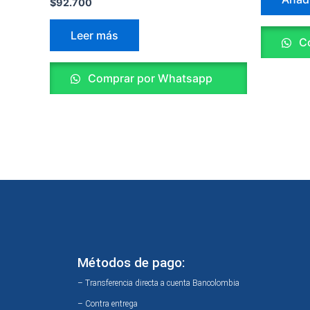
$
92.700
Leer más
Co
Comprar por Whatsapp
Métodos de pago:
– Transferencia directa a cuenta Bancolombia
– Contra entrega