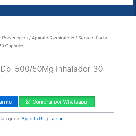
 Prescripción
/
Aparato Respiratorio
/ Serecor Forte
30 Cápsulas
 Dpi 500/50Mg Inhalador 30
arrito
Comprar por Whatsapp
Categoría:
Aparato Respiratorio