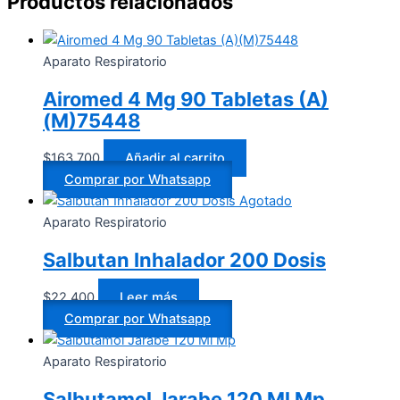
Productos relacionados
Aparato Respiratorio
Airomed 4 Mg 90 Tabletas (A)
(M)75448
$
163.700
Añadir al carrito
Comprar por Whatsapp
Agotado
Aparato Respiratorio
Salbutan Inhalador 200 Dosis
$
22.400
Leer más
Comprar por Whatsapp
Aparato Respiratorio
Salbutamol Jarabe 120 Ml Mp