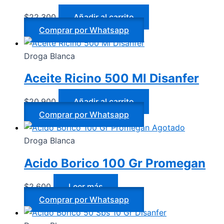
$
22.300
Añadir al carrito
Comprar por Whatsapp
Droga Blanca
Aceite Ricino 500 Ml Disanfer
$
20.900
Añadir al carrito
Comprar por Whatsapp
Agotado
Droga Blanca
Acido Borico 100 Gr Promegan
$
2.600
Leer más
Comprar por Whatsapp