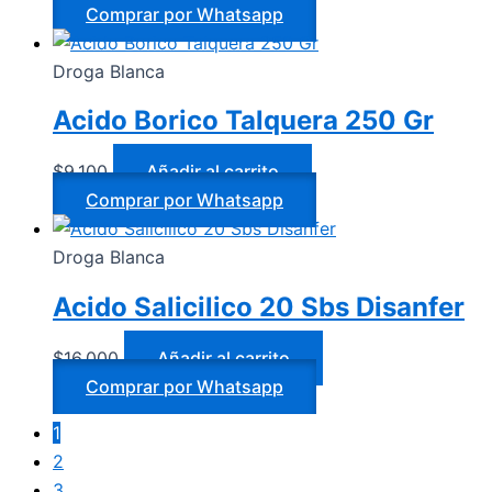
Comprar por Whatsapp
Droga Blanca
Acido Borico Talquera 250 Gr
$
9.100
Añadir al carrito
Comprar por Whatsapp
Droga Blanca
Acido Salicilico 20 Sbs Disanfer
$
16.000
Añadir al carrito
Comprar por Whatsapp
1
2
3