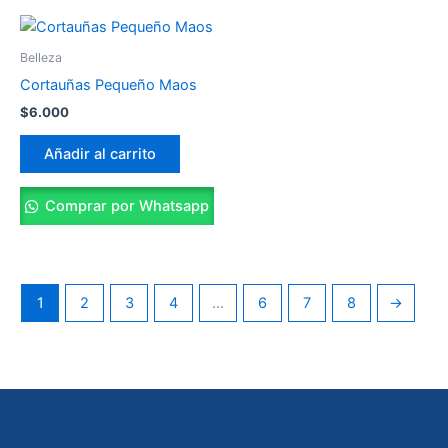
Belleza
Cortauñas Pequeño Maos
$
6.000
Añadir al carrito
Comprar por Whatsapp
1
2
3
4
…
6
7
8
→