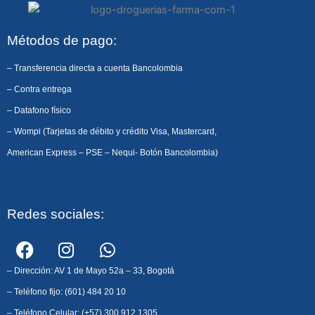
Métodos de pago:
– Transferencia directa a cuenta Bancolombia
– Contra entrega
– Datafono físico
– Wompi (Tarjetas de débito y crédito Visa, Mastercard,
American Express – PSE – Nequi- Botón Bancolombia)
Redes sociales:
F
I
W
a
n
h
c
s
a
– Dirección: AV 1 de Mayo 52a – 33, Bogotá
e
t
t
– Teléfono fijo: (601) 484 20 10
b
a
s
– Teléfono Celular: (+57) 300 912 1305