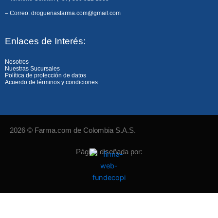
o
g
a
– Correo: drogueriasfarma.com@gmail.com
o
r
p
k
a
p
Enlaces de Interés:
m
Nosotros
Nuestras Sucursales
Política de protección de datos
Acuerdo de términos y condiciones
2026 © Farma.com de Colombia S.A.S.
Página diseñada por: