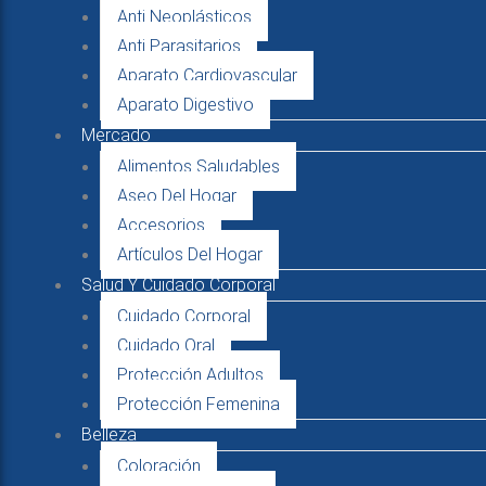
Anti Neoplásticos
Anti Parasitarios
Aparato Cardiovascular
Aparato Digestivo
Mercado
Alimentos Saludables
Aseo Del Hogar
Accesorios
Artículos Del Hogar
Salud Y Cuidado Corporal
Cuidado Corporal
Cuidado Oral
Protección Adultos
Protección Femenina
Belleza
Coloración