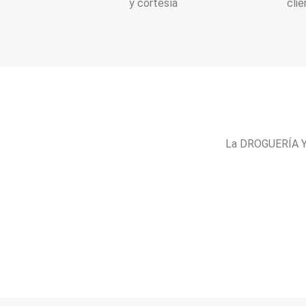
y cortesía
clie
La DROGUERÍA Y 