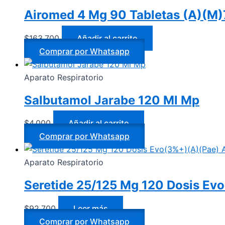
Airomed 4 Mg 90 Tabletas (A)(M
$
163.700
Añadir al carrito
Comprar por Whatsapp
Aparato Respiratorio
Salbutamol Jarabe 120 Ml Mp
$
4.000
Añadir al carrito
Comprar por Whatsapp
Aparato Respiratorio
Seretide 25/125 Mg 120 Dosis Ev
$
92.700
Leer más
Comprar por Whatsapp