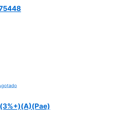
)75448
Agotado
o(3%+)(A)(Pae)