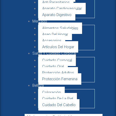
Anti Parasitarios
Aparato Cardiovascular
Aparato Digestivo
Mercado
Alimentos Saludables
Aseo Del Hogar
Accesorios
Artículos Del Hogar
Salud Y Cuidado Corporal
Cuidado Corporal
Cuidado Oral
Protección Adultos
Protección Femenina
Belleza
Coloración
Cuidado De La Piel
Cuidado Del Cabello