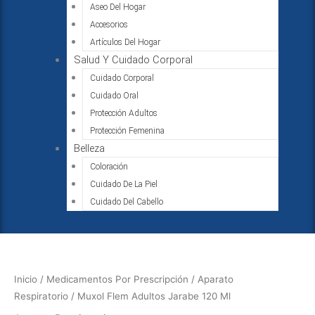
Aseo Del Hogar
Accesorios
Artículos Del Hogar
Salud Y Cuidado Corporal
Cuidado Corporal
Cuidado Oral
Protección Adultos
Protección Femenina
Belleza
Coloración
Cuidado De La Piel
Cuidado Del Cabello
Inicio
/
Medicamentos Por Prescripción
/
Aparato
Respiratorio
/ Muxol Flem Adultos Jarabe 120 Ml