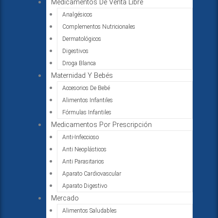
Medicamentos De Venta Libre
Analgésicos
Complementos Nutricionales
Dermatológicos
Digestivos
Droga Blanca
Maternidad Y Bebés
Accesorios De Bebé
Alimentos Infantiles
Fórmulas Infantiles
Medicamentos Por Prescripción
Anti-Infeccioso
Anti Neoplásticos
Anti Parasitarios
Aparato Cardiovascular
Aparato Digestivo
Mercado
Alimentos Saludables