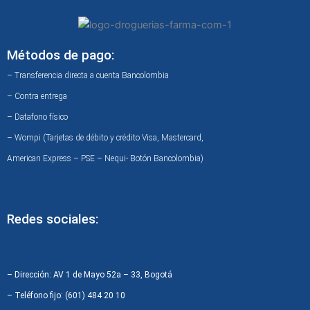
Métodos de pago:
– Transferencia directa a cuenta Bancolombia
– Contra entrega
– Datafono físico
– Wompi (Tarjetas de débito y crédito Visa, Mastercard,
American Express – PSE – Nequi- Botón Bancolombia)
Redes sociales:
F
I
W
a
n
h
c
s
a
– Dirección: AV 1 de Mayo 52a – 33, Bogotá
e
t
t
– Teléfono fijo: (601) 484 20 10