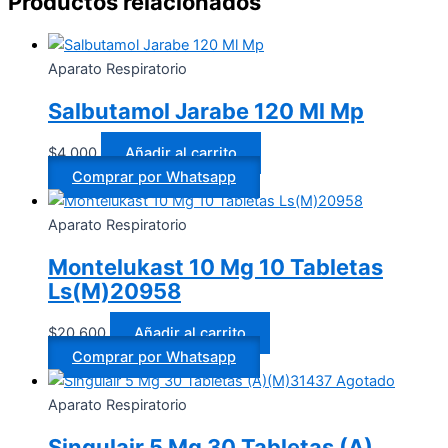
Productos relacionados
Aparato Respiratorio
Salbutamol Jarabe 120 Ml Mp
$
4.000
Añadir al carrito
Comprar por Whatsapp
Aparato Respiratorio
Montelukast 10 Mg 10 Tabletas
Ls(M)20958
$
20.600
Añadir al carrito
Comprar por Whatsapp
Agotado
Aparato Respiratorio
Singulair 5 Mg 30 Tabletas (A)