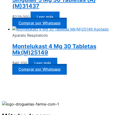
(M)31437
$
229.000
Leer más
Comprar por Whatsapp
Agotado
Aparato Respiratorio
Montelukast 4 Mg 30 Tabletas
Mk(M)25149
$
40.200
Leer más
Comprar por Whatsapp