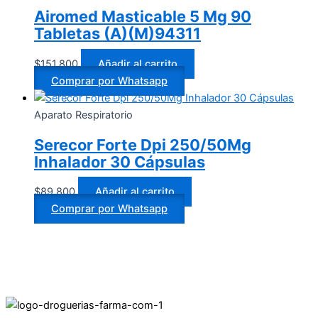
Airomed Masticable 5 Mg 90
Tabletas (A)(M)94311
$
151.800
Añadir al carrito
Comprar por Whatsapp
Aparato Respiratorio
Serecor Forte Dpi 250/50Mg
Inhalador 30 Cápsulas
$
89.800
Añadir al carrito
Comprar por Whatsapp