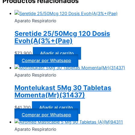
Productos relacionados
Aparato Respiratorio
Seretide 25/50Mcg 120 Dosis
Evoh(A(3%+(Pae)
$
73.900
Añadir al carrito
Comprar por Whatsapp
Aparato Respiratorio
Montelukast 5Mg 30 Tabletas
Momenta(Mr)(31437)
$
41.700
Añadir al carrito
Comprar por Whatsapp
Aparato Respiratorio