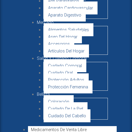
Anti Parasitarios
Aparato Cardiovascular
Aparato Digestivo
Mercado
Alimentos Saludables
Aseo Del Hogar
Accesorios
Artículos Del Hogar
Salud Y Cuidado Corporal
Cuidado Corporal
Cuidado Oral
Protección Adultos
Protección Femenina
Belleza
Coloración
Cuidado De La Piel
Cuidado Del Cabello
Medicamentos De Venta Libre