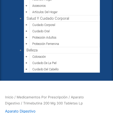
Accesorios
Artículos Del Hogar
Salud Y Cuidado Corporal
Cuidado Corporal
Cuidado Oral
Protección Adultos
Protección Femenina
Belleza
Coloración
Cuidado De La Piel
Cuidado Del Cabello
Trimebutina
200
Mg
Inicio
/
Medicamentos Por Prescripción
/
Aparato
300
Digestivo
/ Trimebutina 200 Mg 300 Tabletas Lp
Tabletas
Aparato Digestivo