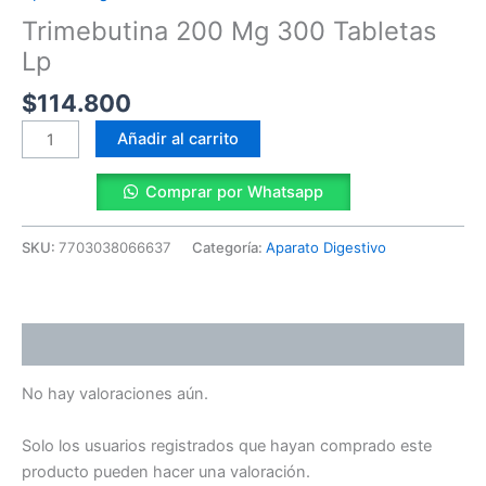
Lp
Trimebutina 200 Mg 300 Tabletas
cantidad
Lp
$
114.800
Añadir al carrito
Comprar por Whatsapp
SKU:
7703038066637
Categoría:
Aparato Digestivo
Valoraciones (0)
No hay valoraciones aún.
Solo los usuarios registrados que hayan comprado este
producto pueden hacer una valoración.