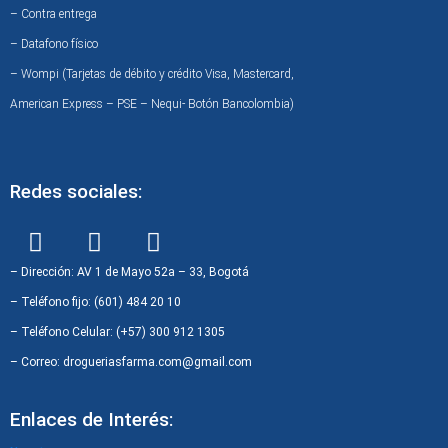
– Contra entrega
– Datafono físico
– Wompi (Tarjetas de débito y crédito Visa, Mastercard,
American Express – PSE – Nequi- Botón Bancolombia)
Redes sociales:
F
I
W
a
n
h
c
s
a
– Dirección: AV 1 de Mayo 52a – 33, Bogotá
e
t
t
– Teléfono fijo: (601) 484 20 10
b
a
s
– Teléfono Celular: (+57) 300 912 1305
o
g
a
– Correo: drogueriasfarma.com@gmail.com
o
r
p
k
a
p
Enlaces de Interés:
m