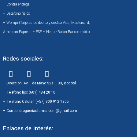
– Contra entrega
– Datafono físico
– Wompi (Tarjetas de débito y crédito Visa, Mastercard,
American Express – PSE – Nequi- Botón Bancolombia)
Redes sociales:
F
I
W
a
n
h
c
s
a
– Dirección: AV 1 de Mayo 52a – 33, Bogotá
e
t
t
– Teléfono fijo: (601) 484 20 10
b
a
s
– Teléfono Celular: (+57) 300 912 1305
o
g
a
– Correo: drogueriasfarma.com@gmail.com
o
r
p
k
a
p
Enlaces de Interés:
m