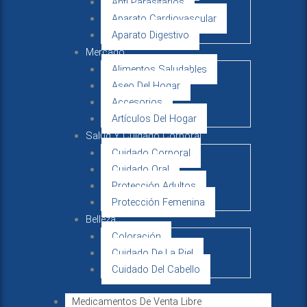
Anti Parasitarios
Aparato Cardiovascular
Aparato Digestivo
Mercado
Alimentos Saludables
Aseo Del Hogar
Accesorios
Artículos Del Hogar
Salud Y Cuidado Corporal
Cuidado Corporal
Cuidado Oral
Protección Adultos
Protección Femenina
Belleza
Coloración
Cuidado De La Piel
Cuidado Del Cabello
Medicamentos De Venta Libre