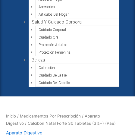
Accesorios
Artículos Del Hogar
Salud Y Cuidado Corporal
Cuidado Corporal
Cuidado Oral
Protección Adultos
Protección Femenina
Belleza
Coloración
Cuidado De La Piel
Cuidado Del Cabello
Calcibon
Natal
Forte
Inicio
/
Medicamentos Por Prescripción
/
Aparato
30
Digestivo
/ Calcibon Natal Forte 30 Tabletas (3%+) (Pae)
Tabletas
Aparato Digestivo