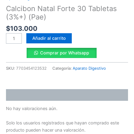
(3%+)
Calcibon Natal Forte 30 Tabletas
(Pae)
cantidad
(3%+) (Pae)
$
103.000
Añadir al carrito
Comprar por Whatsapp
SKU:
7703454123532
Categoría:
Aparato Digestivo
Valoraciones (0)
No hay valoraciones aún.
Solo los usuarios registrados que hayan comprado este
producto pueden hacer una valoración.