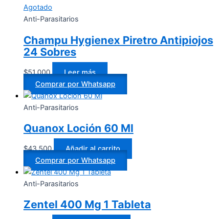
Agotado
Anti-Parasitarios
Champu Hygienex Piretro Antipiojos
24 Sobres
$
51.000
Leer más
Comprar por Whatsapp
Anti-Parasitarios
Quanox Loción 60 Ml
$
43.500
Añadir al carrito
Comprar por Whatsapp
Anti-Parasitarios
Zentel 400 Mg 1 Tableta