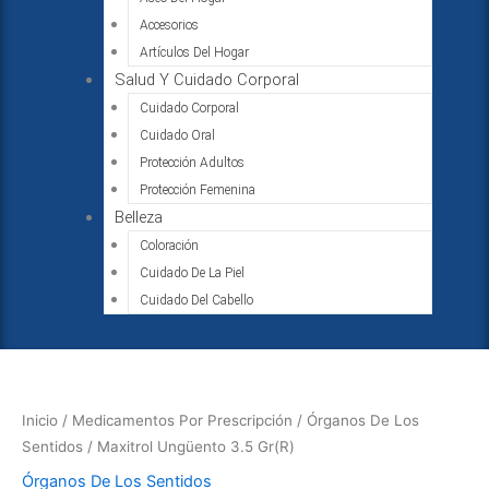
Accesorios
Artículos Del Hogar
Salud Y Cuidado Corporal
Cuidado Corporal
Cuidado Oral
Protección Adultos
Protección Femenina
Belleza
Coloración
Cuidado De La Piel
Cuidado Del Cabello
Maxitrol
Ungüento
3.5
Inicio
/
Medicamentos Por Prescripción
/
Órganos De Los
Gr(R)
Sentidos
/ Maxitrol Ungüento 3.5 Gr(R)
cantidad
Órganos De Los Sentidos