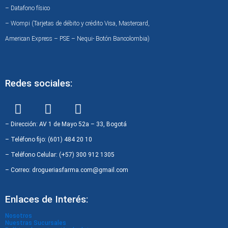
– Datafono físico
– Wompi (Tarjetas de débito y crédito Visa, Mastercard,
American Express – PSE – Nequi- Botón Bancolombia)
Redes sociales:
F
I
W
a
n
h
c
s
a
– Dirección: AV 1 de Mayo 52a – 33, Bogotá
e
t
t
– Teléfono fijo: (601) 484 20 10
b
a
s
– Teléfono Celular: (+57) 300 912 1305
o
g
a
– Correo: drogueriasfarma.com@gmail.com
o
r
p
k
a
p
Enlaces de Interés:
m
Nosotros
Nuestras Sucursales