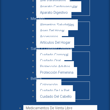
Anti Parasitarios
Aparato Cardiovascular
Aparato Digestivo
Mercado
Alimentos Saludables
Aseo Del Hogar
Accesorios
Artículos Del Hogar
Salud Y Cuidado Corporal
Cuidado Corporal
Cuidado Oral
Protección Adultos
Protección Femenina
Belleza
Coloración
Cuidado De La Piel
Cuidado Del Cabello
Medicamentos De Venta Libre