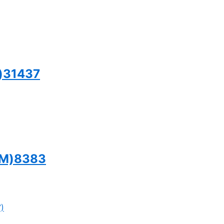
)31437
s(M)8383