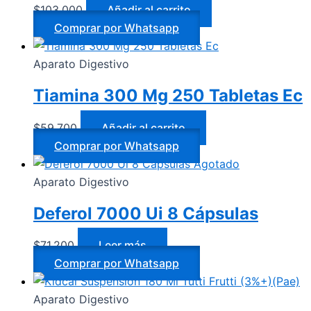
$
103.000
Añadir al carrito
Comprar por Whatsapp
Aparato Digestivo
Tiamina 300 Mg 250 Tabletas Ec
$
59.700
Añadir al carrito
Comprar por Whatsapp
Agotado
Aparato Digestivo
Deferol 7000 Ui 8 Cápsulas
$
71.200
Leer más
Comprar por Whatsapp
Aparato Digestivo