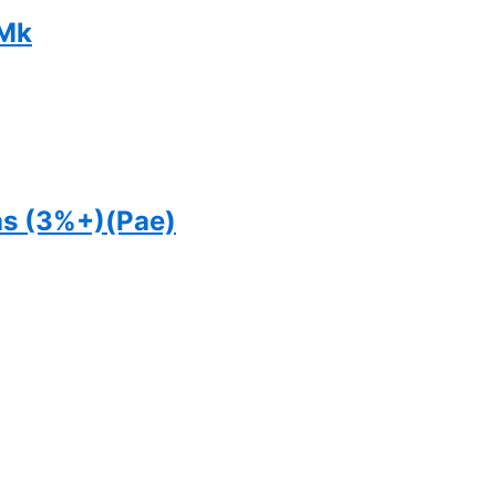
 Mk
s (3%+)(Pae)