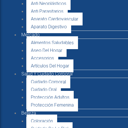
Anti Neoplásticos
Anti Parasitarios
Aparato Cardiovascular
Aparato Digestivo
Mercado
Alimentos Saludables
Aseo Del Hogar
Accesorios
Artículos Del Hogar
Salud Y Cuidado Corporal
Cuidado Corporal
Cuidado Oral
Protección Adultos
Protección Femenina
Belleza
Coloración