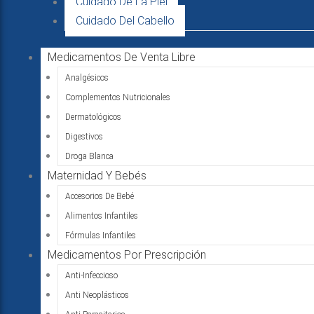
Cuidado De La Piel
Cuidado Del Cabello
Medicamentos De Venta Libre
Analgésicos
Complementos Nutricionales
Dermatológicos
Digestivos
Droga Blanca
Maternidad Y Bebés
Accesorios De Bebé
Alimentos Infantiles
Fórmulas Infantiles
Medicamentos Por Prescripción
Anti-Infeccioso
Anti Neoplásticos