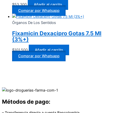
$
53.300
Añadir al carrito
Comprar por Whatsapp
Órganos De Los Sentidos
Fixamicin Dexacipro Gotas 7.5 Ml
(3%+)
$
101.500
Añadir al carrito
Comprar por Whatsapp
Métodos de pago:
– Transferencia directa a cuenta Bancolombia