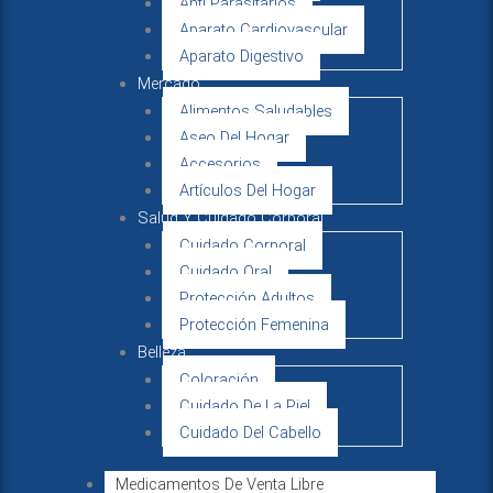
Anti Parasitarios
Aparato Cardiovascular
Aparato Digestivo
Mercado
Alimentos Saludables
Aseo Del Hogar
Accesorios
Artículos Del Hogar
Salud Y Cuidado Corporal
Cuidado Corporal
Cuidado Oral
Protección Adultos
Protección Femenina
Belleza
Coloración
Cuidado De La Piel
Cuidado Del Cabello
Medicamentos De Venta Libre