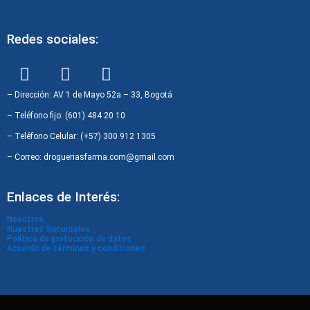
Redes sociales:
F
I
W
a
n
h
c
s
a
– Dirección: AV 1 de Mayo 52a – 33, Bogotá
e
t
t
– Teléfono fijo: (601) 484 20 10
b
a
s
– Teléfono Celular: (+57) 300 912 1305
o
g
a
– Correo: drogueriasfarma.com@gmail.com
o
r
p
k
a
p
Enlaces de Interés:
m
Nosotros
Nuestras Sucursales
Política de protección de datos
Acuerdo de términos y condiciones