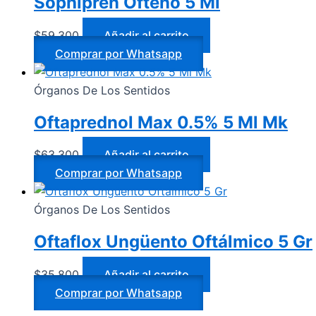
Sophipren Ofteno 5 Ml
$
59.300
Añadir al carrito
Comprar por Whatsapp
Órganos De Los Sentidos
Oftaprednol Max 0.5% 5 Ml Mk
$
63.300
Añadir al carrito
Comprar por Whatsapp
Órganos De Los Sentidos
Oftaflox Ungüento Oftálmico 5 Gr
$
35.800
Añadir al carrito
Comprar por Whatsapp