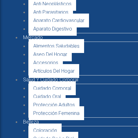
Anti Neoplásticos
Anti Parasitarios
Aparato Cardiovascular
Aparato Digestivo
Mercado
Alimentos Saludables
Aseo Del Hogar
Accesorios
Artículos Del Hogar
Salud Y Cuidado Corporal
Cuidado Corporal
Cuidado Oral
Protección Adultos
Protección Femenina
Belleza
Coloración