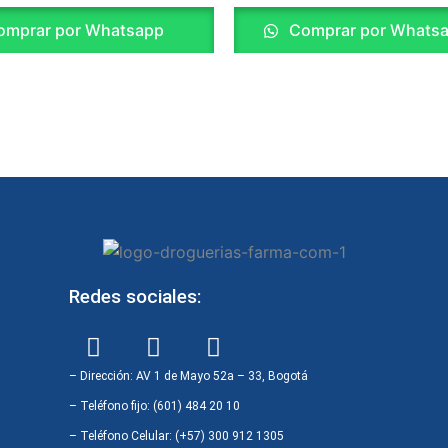
mprar por Whatsapp
Comprar por Whats
Redes sociales:
F
I
W
a
n
h
c
s
a
– Dirección: AV 1 de Mayo 52a – 33, Bogotá
e
t
t
– Teléfono fijo: (601) 484 20 10
b
a
s
– Teléfono Celular: (+57) 300 912 1305