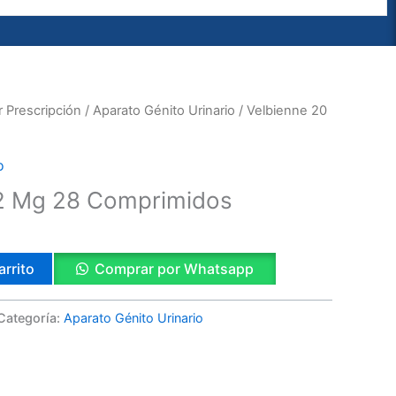
 Prescripción
/
Aparato Génito Urinario
/ Velbienne 20
o
 2 Mg 28 Comprimidos
arrito
Comprar por Whatsapp
Categoría:
Aparato Génito Urinario