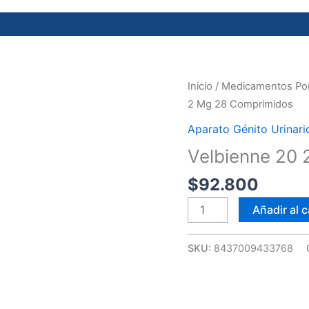
Velbienne
Inicio
/
Medicamentos Por
20
2 Mg 28 Comprimidos
2
Aparato Génito Urinari
Mg
Velbienne 20
28
Comprimidos
$
92.800
cantidad
Añadir al c
SKU:
8437009433768