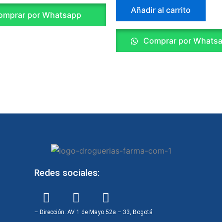
Añadir al carrito
mprar por Whatsapp
Comprar por Whats
Redes sociales:
F
I
W
a
n
h
c
s
a
– Dirección: AV 1 de Mayo 52a – 33, Bogotá