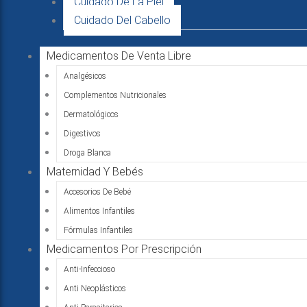
Cuidado De La Piel
Cuidado Del Cabello
Medicamentos De Venta Libre
Analgésicos
Complementos Nutricionales
Dermatológicos
Digestivos
Droga Blanca
Maternidad Y Bebés
Accesorios De Bebé
Alimentos Infantiles
Fórmulas Infantiles
Medicamentos Por Prescripción
Anti-Infeccioso
Anti Neoplásticos