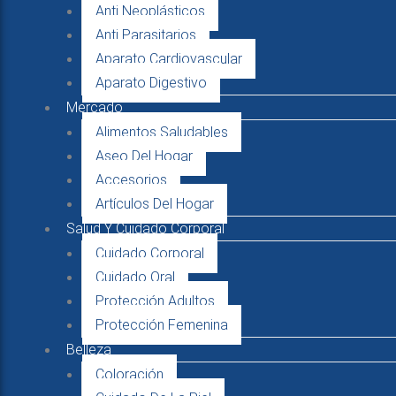
Anti Neoplásticos
Anti Parasitarios
Aparato Cardiovascular
Aparato Digestivo
Mercado
Alimentos Saludables
Aseo Del Hogar
Accesorios
Artículos Del Hogar
Salud Y Cuidado Corporal
Cuidado Corporal
Cuidado Oral
Protección Adultos
Protección Femenina
Belleza
Coloración