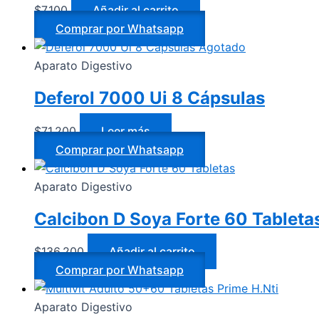
$
7.100
Añadir al carrito
Comprar por Whatsapp
Agotado
Aparato Digestivo
Deferol 7000 Ui 8 Cápsulas
$
71.200
Leer más
Comprar por Whatsapp
Aparato Digestivo
Calcibon D Soya Forte 60 Tableta
$
136.200
Añadir al carrito
Comprar por Whatsapp
Aparato Digestivo