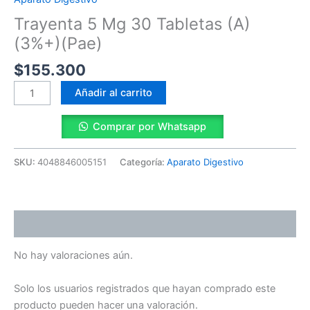
(A)
Trayenta 5 Mg 30 Tabletas (A)
(3%+)
(Pae)
(3%+)(Pae)
cantidad
$
155.300
Añadir al carrito
Comprar por Whatsapp
SKU:
4048846005151
Categoría:
Aparato Digestivo
Valoraciones (0)
No hay valoraciones aún.
Solo los usuarios registrados que hayan comprado este
producto pueden hacer una valoración.