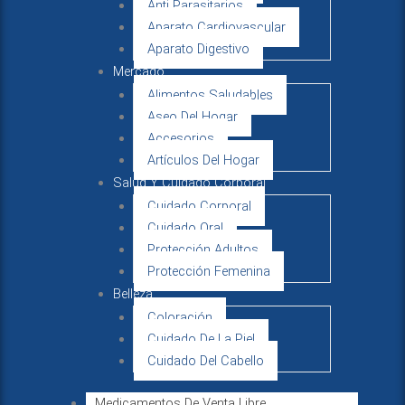
Anti Parasitarios
Aparato Cardiovascular
Aparato Digestivo
Mercado
Alimentos Saludables
Aseo Del Hogar
Accesorios
Artículos Del Hogar
Salud Y Cuidado Corporal
Cuidado Corporal
Cuidado Oral
Protección Adultos
Protección Femenina
Belleza
Coloración
Cuidado De La Piel
Cuidado Del Cabello
Medicamentos De Venta Libre