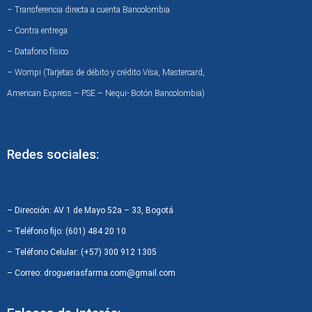
– Transferencia directa a cuenta Bancolombia
– Contra entrega
– Datafono físico
– Wompi (Tarjetas de débito y crédito Visa, Mastercard,
American Express – PSE – Nequi- Botón Bancolombia)
Redes sociales:
F
I
W
a
n
h
c
s
a
– Dirección: AV 1 de Mayo 52a – 33, Bogotá
e
t
t
– Teléfono fijo: (601) 484 20 10
b
a
s
– Teléfono Celular: (+57) 300 912 1305
o
g
a
– Correo: drogueriasfarma.com@gmail.com
o
r
p
k
a
p