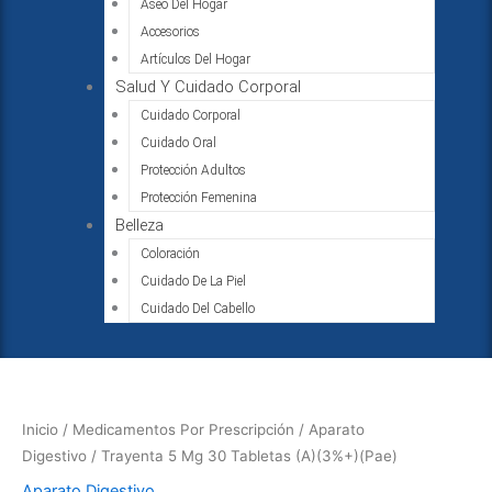
Aseo Del Hogar
Accesorios
Artículos Del Hogar
Salud Y Cuidado Corporal
Cuidado Corporal
Cuidado Oral
Protección Adultos
Protección Femenina
Belleza
Coloración
Cuidado De La Piel
Cuidado Del Cabello
Trayenta
5
Mg
Inicio
/
Medicamentos Por Prescripción
/
Aparato
30
Digestivo
/ Trayenta 5 Mg 30 Tabletas (A)(3%+)(Pae)
Tabletas
Aparato Digestivo