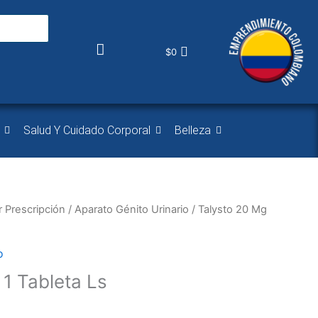
$
0
Salud Y Cuidado Corporal
Belleza
 Prescripción
/
Aparato Génito Urinario
/ Talysto 20 Mg
o
 1 Tableta Ls