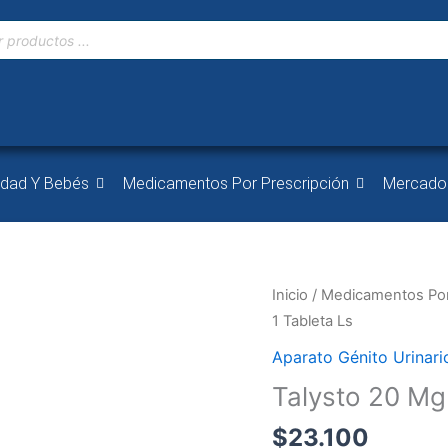
idad Y Bebés
Medicamentos Por Prescripción
Mercado
Talysto
Inicio
/
Medicamentos Por
20
1 Tableta Ls
Mg
Aparato Génito Urinari
1
Talysto 20 Mg
Tableta
Ls
$
23.100