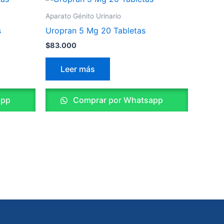
Aparato Génito Urinario
s
Uropran 5 Mg 20 Tabletas
$
83.000
Leer más
app
Comprar por Whatsapp