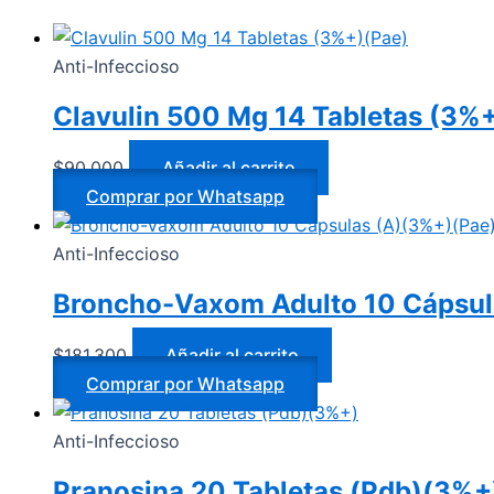
Anti-Infeccioso
Clavulin 500 Mg 14 Tabletas (3%
$
90.000
Añadir al carrito
Comprar por Whatsapp
Anti-Infeccioso
Broncho-Vaxom Adulto 10 Cápsul
$
181.300
Añadir al carrito
Comprar por Whatsapp
Anti-Infeccioso
Pranosina 20 Tabletas (Pdb)(3%+