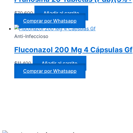
$
70.600
Añadir al carrito
Comprar por Whatsapp
Anti-Infeccioso
Fluconazol 200 Mg 4 Cápsulas Gf
$
11.400
Añadir al carrito
Comprar por Whatsapp