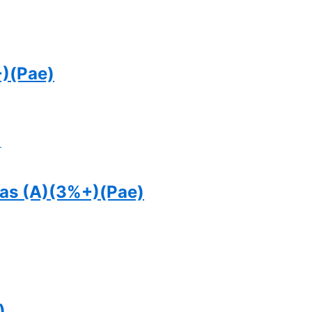
+)(Pae)
as (A)(3%+)(Pae)
)