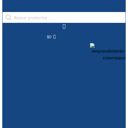
Búsqueda
de
productos
$
0