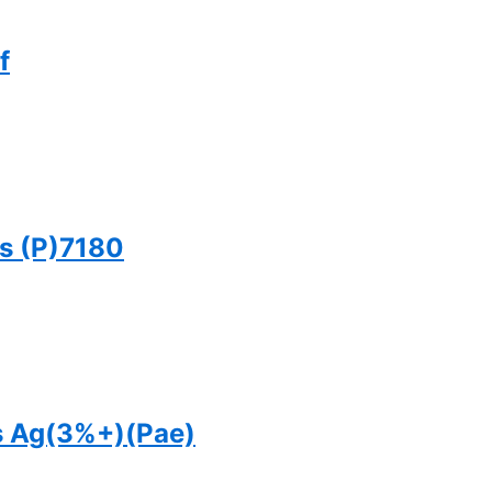
f
Ls (P)7180
s Ag(3%+)(Pae)