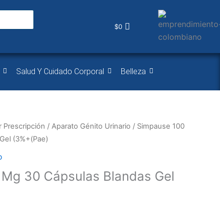
$
0
Salud Y Cuidado Corporal
Belleza
 Prescripción
/
Aparato Génito Urinario
/ Simpause 100
Gel (3%+(Pae)
o
 Mg 30 Cápsulas Blandas Gel