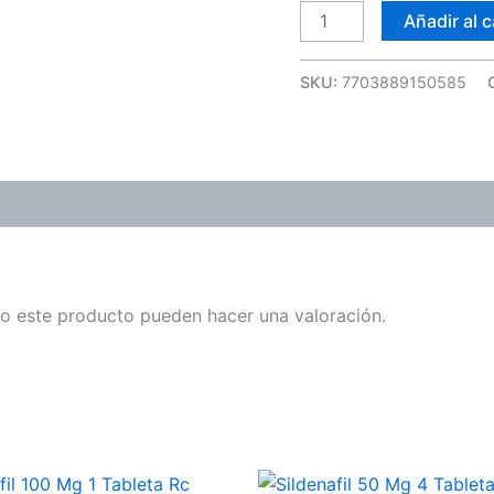
(Pae)
Añadir al c
cantidad
SKU:
7703889150585
o este producto pueden hacer una valoración.