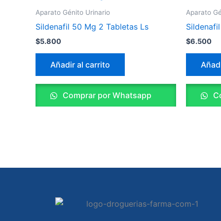
Aparato Génito Urinario
Aparato Gé
Sildenafil 50 Mg 2 Tabletas Ls
Sildenafi
$
5.800
$
6.500
Añadir al carrito
Añadi
Comprar por Whatsapp
Co