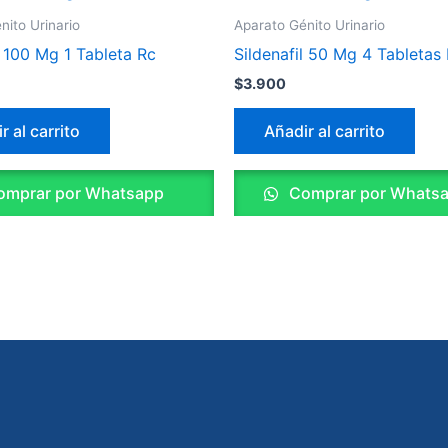
nito Urinario
Aparato Génito Urinario
l 100 Mg 1 Tableta Rc
Sildenafil 50 Mg 4 Tabletas
$
3.900
r al carrito
Añadir al carrito
mprar por Whatsapp
Comprar por Whats