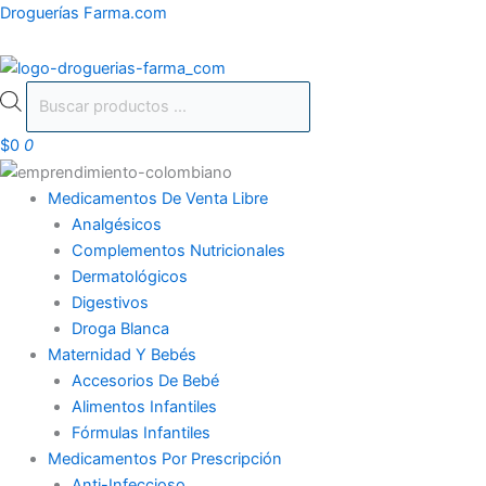
Ir
Búsqueda
Droguerías Farma.com
al
de
contenido
productos
$
0
0
Medicamentos De Venta Libre
Analgésicos
Complementos Nutricionales
Dermatológicos
Digestivos
Droga Blanca
Maternidad Y Bebés
Accesorios De Bebé
Alimentos Infantiles
Fórmulas Infantiles
Medicamentos Por Prescripción
Anti-Infeccioso