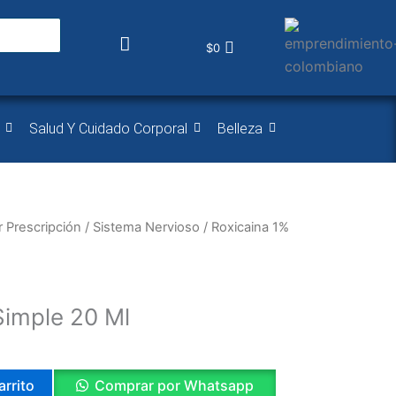
$
0
Salud Y Cuidado Corporal
Belleza
 Prescripción
/
Sistema Nervioso
/ Roxicaina 1%
Simple 20 Ml
arrito
Comprar por Whatsapp