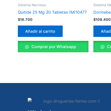
Sistema Nervioso
Sistema Ne
Quitide 25 Mg 30 Tabletas (M)10477
Dormeben
$
16.700
$
108.400
Añadir al carrito
Añadi
Comprar por Whatsapp
Co