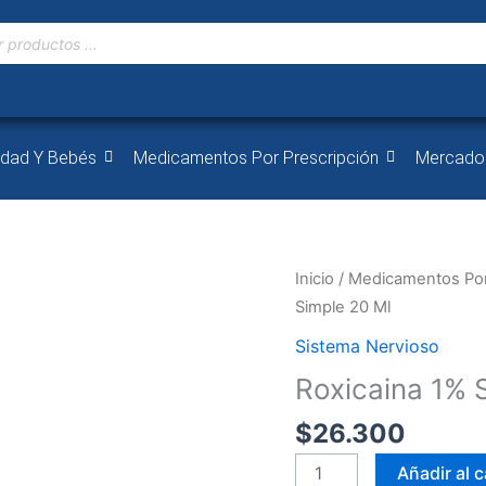
idad Y Bebés
Medicamentos Por Prescripción
Mercado
Roxicaina
Inicio
/
Medicamentos Por
1%
Simple 20 Ml
Simple
Sistema Nervioso
20
Roxicaina 1% 
Ml
cantidad
$
26.300
Añadir al c