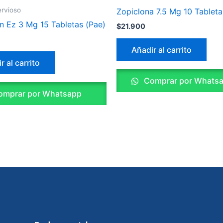
rvioso
Zopiclona 7.5 Mg 10 Tablet
 Ez 3 Mg 15 Tabletas (Pae)
$
21.900
Añadir al carrito
r al carrito
Comprar por Whats
mprar por Whatsapp