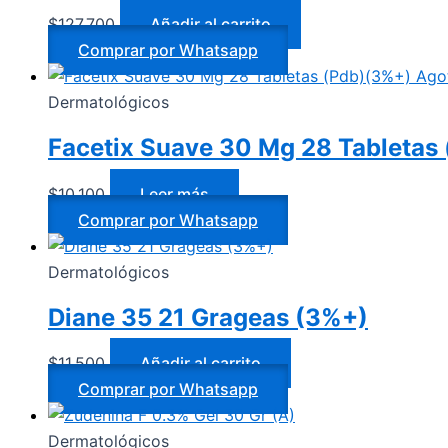
$
127.700
Añadir al carrito
Comprar por Whatsapp
Ago
Dermatológicos
Facetix Suave 30 Mg 28 Tabletas
$
10.100
Leer más
Comprar por Whatsapp
Dermatológicos
Diane 35 21 Grageas (3%+)
$
11.500
Añadir al carrito
Comprar por Whatsapp
Dermatológicos