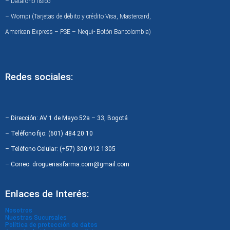
– Datafono físico
– Wompi (Tarjetas de débito y crédito Visa, Mastercard,
American Express – PSE – Nequi- Botón Bancolombia)
Redes sociales:
F
I
W
a
n
h
c
s
a
– Dirección: AV 1 de Mayo 52a – 33, Bogotá
e
t
t
– Teléfono fijo: (601) 484 20 10
b
a
s
– Teléfono Celular: (+57) 300 912 1305
o
g
a
– Correo: drogueriasfarma.com@gmail.com
o
r
p
k
a
p
Enlaces de Interés:
m
Nosotros
Nuestras Sucursales
Política de protección de datos