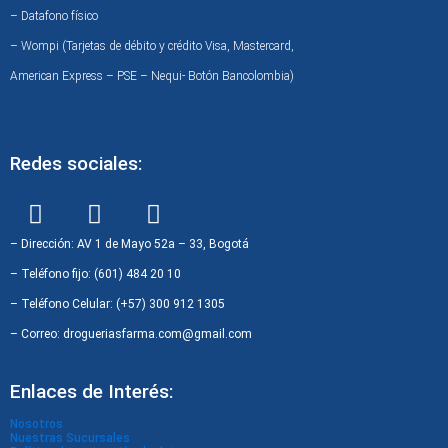
– Datafono físico
– Wompi (Tarjetas de débito y crédito Visa, Mastercard,
American Express – PSE – Nequi- Botón Bancolombia)
Redes sociales:
F
I
W
a
n
h
c
s
a
– Dirección: AV 1 de Mayo 52a – 33, Bogotá
e
t
t
– Teléfono fijo: (601) 484 20 10
b
a
s
– Teléfono Celular: (+57) 300 912 1305
o
g
a
– Correo: drogueriasfarma.com@gmail.com
o
r
p
k
a
p
Enlaces de Interés:
m
Nosotros
Nuestras Sucursales