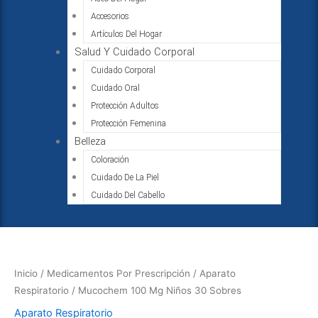
Accesorios
Artículos Del Hogar
Salud Y Cuidado Corporal
Cuidado Corporal
Cuidado Oral
Protección Adultos
Protección Femenina
Belleza
Coloración
Cuidado De La Piel
Cuidado Del Cabello
Mucochem
100
Mg
Inicio
/
Medicamentos Por Prescripción
/
Aparato
Niños
Respiratorio
/ Mucochem 100 Mg Niños 30 Sobres
30
Aparato Respiratorio