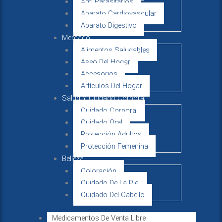
Anti Parasitarios
Aparato Cardiovascular
Aparato Digestivo
Mercado
Alimentos Saludables
Aseo Del Hogar
Accesorios
Artículos Del Hogar
Salud Y Cuidado Corporal
Cuidado Corporal
Cuidado Oral
Protección Adultos
Protección Femenina
Belleza
Coloración
Cuidado De La Piel
Cuidado Del Cabello
Medicamentos De Venta Libre