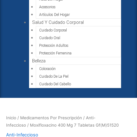
Accesorios
Artículos Del Hogar
Salud Y Cuidado Corporal
Cuidado Corporal
Cuidado Oral
Protección Adultos
Protección Femenina
Belleza
Coloración
Cuidado De La Piel
Cuidado Del Cabello
Moxifloxacino
400
Mg
Inicio
/
Medicamentos Por Prescripción
/
Anti-
7
Infeccioso
/ Moxifloxacino 400 Mg 7 Tabletas Gf(M)51520
Tabletas
Anti-Infeccioso