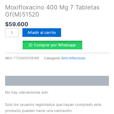
Gf(M)51520
Moxifloxacino 400 Mg 7 Tabletas
cantidad
Gf(M)51520
$
59.600
Añadir al carrito
Comprar por Whatsapp
SKU:
7702605109166
Categoría:
Anti-Infeccioso
Valoraciones (0)
No hay valoraciones aún.
Solo los usuarios registrados que hayan comprado este
producto pueden hacer una valoración.