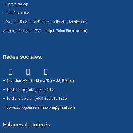
– Contra entrega
– Datafono físico
– Wompi (Tarjetas de débito y crédito Visa, Mastercard,
American Express – PSE – Nequi- Botón Bancolombia)
Redes sociales:
F
I
W
a
n
h
c
s
a
– Dirección: AV 1 de Mayo 52a – 33, Bogotá
e
t
t
– Teléfono fijo: (601) 484 20 10
b
a
s
– Teléfono Celular: (+57) 300 912 1305
o
g
a
– Correo: drogueriasfarma.com@gmail.com
o
r
p
k
a
p
Enlaces de Interés:
m