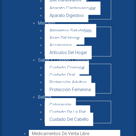
Anti Parasitarios
Aparato Cardiovascular
Aparato Digestivo
Mercado
Alimentos Saludables
Aseo Del Hogar
Accesorios
Artículos Del Hogar
Salud Y Cuidado Corporal
Cuidado Corporal
Cuidado Oral
Protección Adultos
Protección Femenina
Belleza
Coloración
Cuidado De La Piel
Cuidado Del Cabello
Medicamentos De Venta Libre