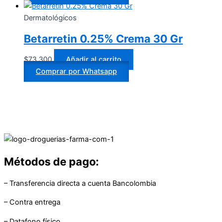
Dermatológicos
Betarretin 0.25% Crema 30 Gr
$
73.300
Añadir al carrito
Comprar por Whatsapp
Métodos de pago:
– Transferencia directa a cuenta Bancolombia
– Contra entrega
– Datafono físico