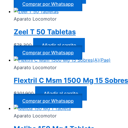
Comprar por Whatsapp
Aparato Locomotor
Zeel T 50 Tabletas
$
78.300
Añadir al carrito
Comprar por Whatsapp
Aparato Locomotor
Flextril C Msm 1500 Mg 15 Sobre
$
201.900
Añadir al carrito
Comprar por Whatsapp
Aparato Locomotor