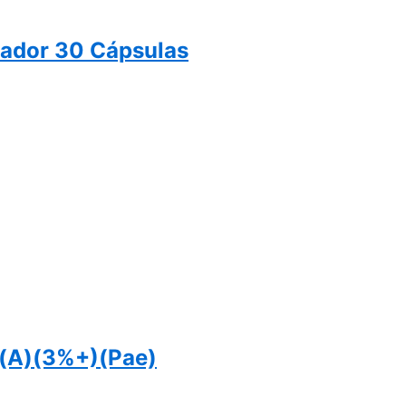
lador 30 Cápsulas
o(A)(3%+)(Pae)