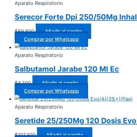
Aparato Respiratorio
Serecor Forte Dpi 250/50Mg Inha
$
89.800
Añadir al carrito
Comprar por Whatsapp
Aparato Respiratorio
Salbutamol Jarabe 120 Ml Ec
$
4.200
Añadir al carrito
Comprar por Whatsapp
Aparato Respiratorio
Seretide 25/250Mg 120 Dosis Ev
$
107.300
Añadir al carrito