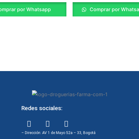
mprar por Whatsapp
Comprar por Whats
Redes sociales:
F
I
W
a
n
h
c
s
a
– Dirección: AV 1 de Mayo 52a – 33, Bogotá