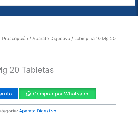
 Prescripción
/
Aparato Digestivo
/ Labinpina 10 Mg 20
Mg 20 Tabletas
arrito
Comprar por Whatsapp
ategoría:
Aparato Digestivo