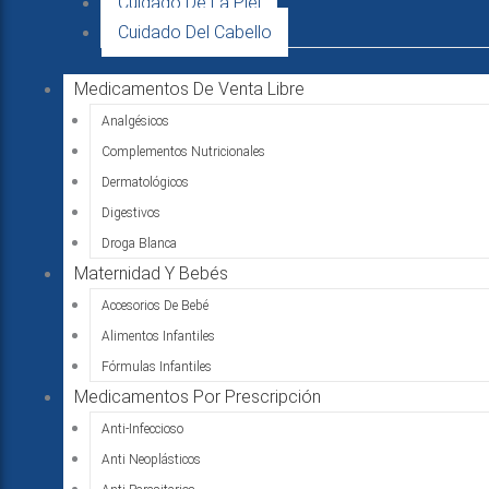
Cuidado De La Piel
Cuidado Del Cabello
Medicamentos De Venta Libre
Analgésicos
Complementos Nutricionales
Dermatológicos
Digestivos
Droga Blanca
Maternidad Y Bebés
Accesorios De Bebé
Alimentos Infantiles
Fórmulas Infantiles
Medicamentos Por Prescripción
Anti-Infeccioso
Anti Neoplásticos