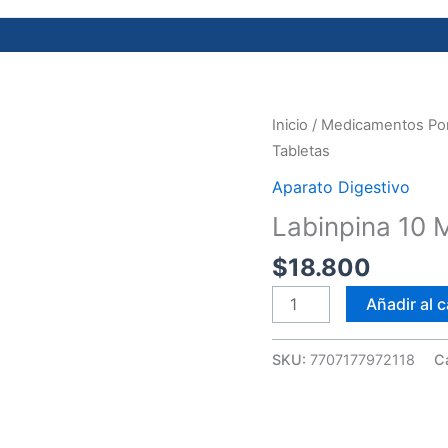
Labinpina
Inicio
/
Medicamentos Por
10
Tabletas
Mg
Aparato Digestivo
20
Labinpina 10 
Tabletas
cantidad
$
18.800
Añadir al c
SKU:
7707177972118
C