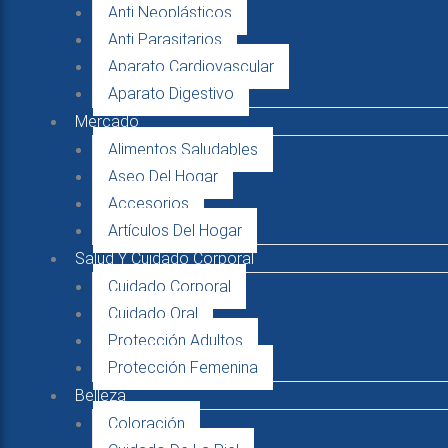
Anti Neoplásticos
Anti Parasitarios
Aparato Cardiovascular
Aparato Digestivo
Mercado
Alimentos Saludables
Aseo Del Hogar
Accesorios
Artículos Del Hogar
Salud Y Cuidado Corporal
Cuidado Corporal
Cuidado Oral
Protección Adultos
Protección Femenina
Belleza
Coloración