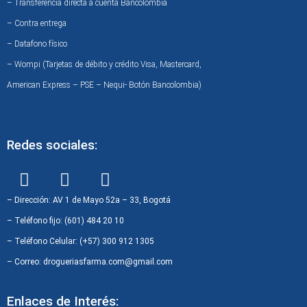
– Transferencia directa a cuenta Bancolombia
– Contra entrega
– Datafono físico
– Wompi (Tarjetas de débito y crédito Visa, Mastercard,
American Express – PSE – Nequi- Botón Bancolombia)
Redes sociales:
F
I
W
a
n
h
c
s
a
– Dirección: AV 1 de Mayo 52a – 33, Bogotá
e
t
t
– Teléfono fijo: (601) 484 20 10
b
a
s
– Teléfono Celular: (+57) 300 912 1305
o
g
a
– Correo: drogueriasfarma.com@gmail.com
o
r
p
k
a
p
Enlaces de Interés: