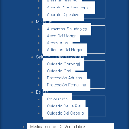
Anti Parasitarios
Aparato Cardiovascular
Aparato Digestivo
Mercado
Alimentos Saludables
Aseo Del Hogar
Accesorios
Artículos Del Hogar
Salud Y Cuidado Corporal
Cuidado Corporal
Cuidado Oral
Protección Adultos
Protección Femenina
Belleza
Coloración
Cuidado De La Piel
Cuidado Del Cabello
Medicamentos De Venta Libre