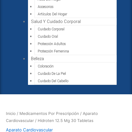
Accesorios
Artículos Del Hogar
Salud Y Cuidado Corporal
Cuidado Corporal
Cuidado Oral
Protección Adultos
Protección Femenina
Belleza
Coloración
Cuidado De La Piel
Cuidado Del Cabello
Hidroten
12.5
Mg
Inicio
/
Medicamentos Por Prescripción
/
Aparato
30
Cardiovascular
/ Hidroten 12.5 Mg 30 Tabletas
Tabletas
Aparato Cardiovascular