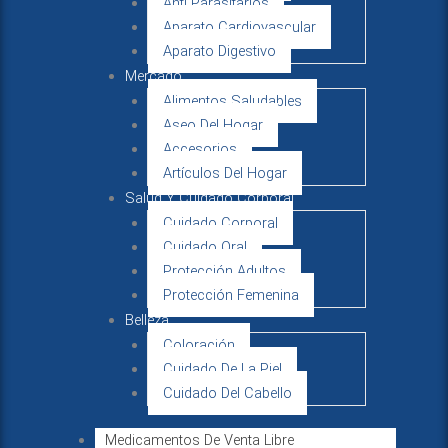
Anti Parasitarios
Aparato Cardiovascular
Aparato Digestivo
Mercado
Alimentos Saludables
Aseo Del Hogar
Accesorios
Artículos Del Hogar
Salud Y Cuidado Corporal
Cuidado Corporal
Cuidado Oral
Protección Adultos
Protección Femenina
Belleza
Coloración
Cuidado De La Piel
Cuidado Del Cabello
Medicamentos De Venta Libre