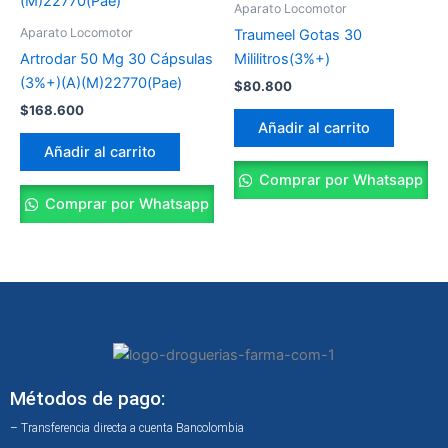
Aparato Locomotor
Aparato Locomotor
Traumeel Gotas 30
Artrodar 50 Mg 30 Cápsulas
Mililitros(3%+)
(3%+)(A)(M)22770(Pae)
$
80.800
$
168.600
Añadir al carrito
Añadir al carrito
Comprar por Whatsapp
Comprar por Whatsapp
Métodos de pago:
– Transferencia directa a cuenta Bancolombia