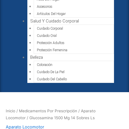
Accesorios
Artículos Del Hogar
Salud Y Cuidado Corporal
Cuidado Corporal
Cuidado Oral
Protección Adultos
Protección Femenina
Belleza
Coloración
Cuidado De La Piel
Cuidado Del Cabello
Glucosamina
1500
Mg
Inicio
/
Medicamentos Por Prescripción
/
Aparato
14
Locomotor
/ Glucosamina 1500 Mg 14 Sobres Ls
Sobres
Aparato Locomotor