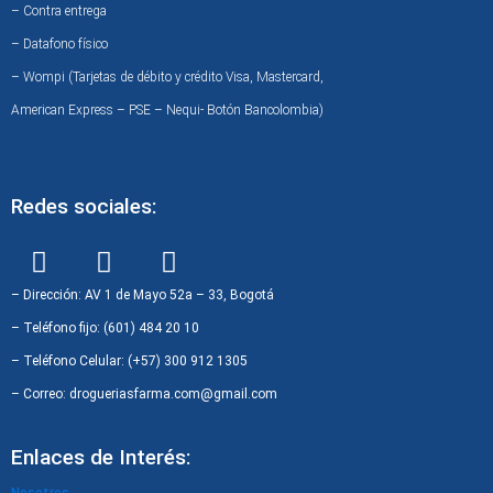
– Contra entrega
– Datafono físico
– Wompi (Tarjetas de débito y crédito Visa, Mastercard,
American Express – PSE – Nequi- Botón Bancolombia)
Redes sociales:
F
I
W
a
n
h
c
s
a
– Dirección: AV 1 de Mayo 52a – 33, Bogotá
e
t
t
– Teléfono fijo: (601) 484 20 10
b
a
s
– Teléfono Celular: (+57) 300 912 1305
o
g
a
– Correo: drogueriasfarma.com@gmail.com
o
r
p
k
a
p
Enlaces de Interés:
m
Nosotros