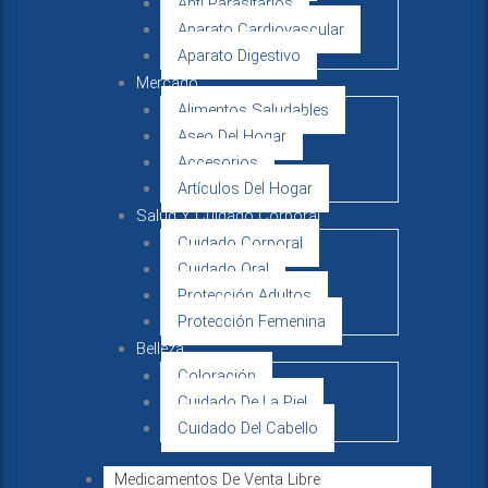
Anti Parasitarios
Aparato Cardiovascular
Aparato Digestivo
Mercado
Alimentos Saludables
Aseo Del Hogar
Accesorios
Artículos Del Hogar
Salud Y Cuidado Corporal
Cuidado Corporal
Cuidado Oral
Protección Adultos
Protección Femenina
Belleza
Coloración
Cuidado De La Piel
Cuidado Del Cabello
Medicamentos De Venta Libre