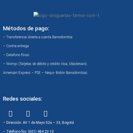
Métodos de pago:
– Transferencia directa a cuenta Bancolombia
– Contra entrega
– Datafono físico
– Wompi (Tarjetas de débito y crédito Visa, Mastercard,
American Express – PSE – Nequi- Botón Bancolombia)
Redes sociales:
F
I
W
a
n
h
c
s
a
– Dirección: AV 1 de Mayo 52a – 33, Bogotá
e
t
t
– Teléfono fijo: (601) 484 20 10