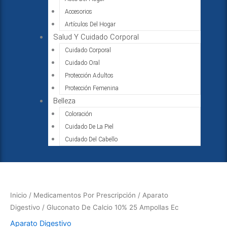
Accesorios
Artículos Del Hogar
Salud Y Cuidado Corporal
Cuidado Corporal
Cuidado Oral
Protección Adultos
Protección Femenina
Belleza
Coloración
Cuidado De La Piel
Cuidado Del Cabello
Inicio
/
Medicamentos Por Prescripción
/
Aparato
Digestivo
/ Gluconato De Calcio 10% 25 Ampollas Ec
Aparato Digestivo