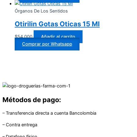
Órganos De Los Sentidos
Otirilin Gotas Oticas 15 Ml
$
54.000
Añadir al carrito
Comprar por Whatsapp
Métodos de pago:
– Transferencia directa a cuenta Bancolombia
– Contra entrega
– Datafono físico