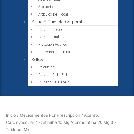
Accesorios
Artículos Del Hogar
Salud Y Cuidado Corporal
Cuidado Corporal
Cuidado Oral
Protección Adultos
Protección Femenina
Belleza
Coloración
Cuidado De La Piel
Cuidado Del Cabello
Ezetimibe
10
Mg
Inicio
/
Medicamentos Por Prescripción
/
Aparato
Atorvastatina
Cardiovascular
/ Ezetimibe 10 Mg Atorvastatina 20 Mg 30
20
Tabletas Mk