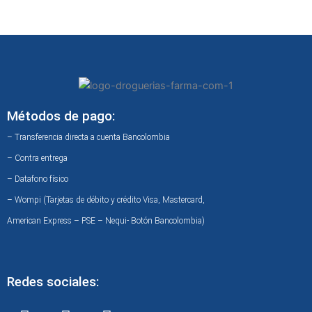
Métodos de pago:
– Transferencia directa a cuenta Bancolombia
– Contra entrega
– Datafono físico
– Wompi (Tarjetas de débito y crédito Visa, Mastercard,
American Express – PSE – Nequi- Botón Bancolombia)
Redes sociales:
F
I
W