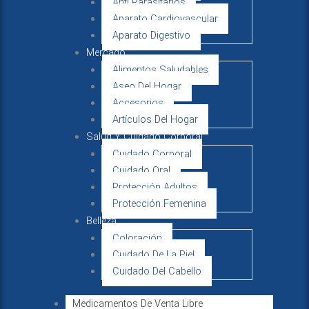
Anti Parasitarios
Aparato Cardiovascular
Aparato Digestivo
Mercado
Alimentos Saludables
Aseo Del Hogar
Accesorios
Artículos Del Hogar
Salud Y Cuidado Corporal
Cuidado Corporal
Cuidado Oral
Protección Adultos
Protección Femenina
Belleza
Coloración
Cuidado De La Piel
Cuidado Del Cabello
Medicamentos De Venta Libre