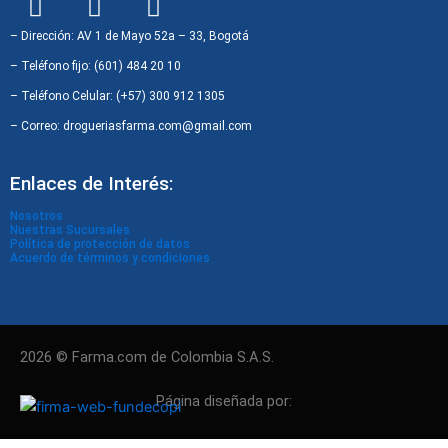
a
n
h
c
s
a
– Dirección: AV 1 de Mayo 52a – 33, Bogotá
e
t
t
– Teléfono fijo: (601) 484 20 10
b
a
s
– Teléfono Celular: (+57) 300 912 1305
o
g
a
– Correo: drogueriasfarma.com@gmail.com
o
r
p
k
a
p
Enlaces de Interés:
m
Nosotros
Nuestras Sucursales
Política de protección de datos
Acuerdo de términos y condiciones
2026 © Farma.com de Colombia S.A.S.
Página diseñada por: