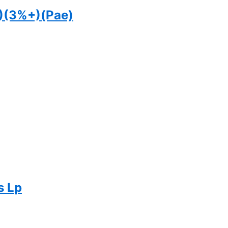
A)(3%+)(Pae)
s Lp