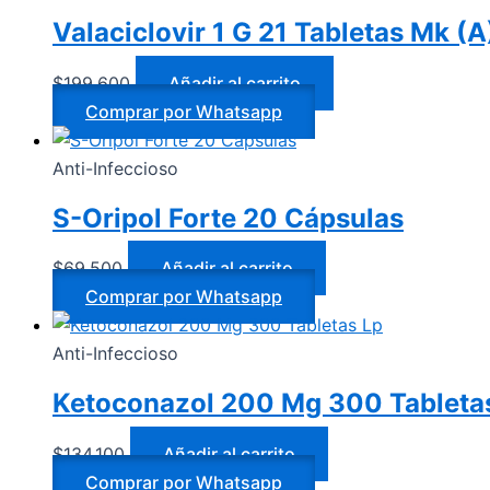
Valaciclovir 1 G 21 Tabletas Mk (
$
199.600
Añadir al carrito
Comprar por Whatsapp
Anti-Infeccioso
S-Oripol Forte 20 Cápsulas
$
69.500
Añadir al carrito
Comprar por Whatsapp
Anti-Infeccioso
Ketoconazol 200 Mg 300 Tableta
$
134.100
Añadir al carrito
Comprar por Whatsapp