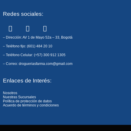
Redes sociales:
F
I
W
a
n
h
c
s
a
– Dirección: AV 1 de Mayo 52a – 33, Bogotá
e
t
t
– Teléfono fijo: (601) 484 20 10
b
a
s
– Teléfono Celular: (+57) 300 912 1305
o
g
a
– Correo: drogueriasfarma.com@gmail.com
o
r
p
k
a
p
Enlaces de Interés:
m
Nosotros
Nuestras Sucursales
Política de protección de datos
Acuerdo de términos y condiciones