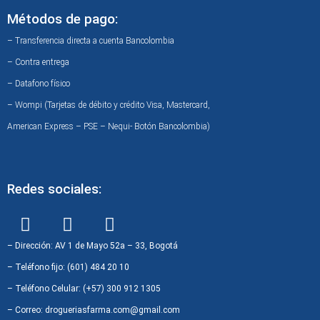
Métodos de pago:
– Transferencia directa a cuenta Bancolombia
– Contra entrega
– Datafono físico
– Wompi (Tarjetas de débito y crédito Visa, Mastercard,
American Express – PSE – Nequi- Botón Bancolombia)
Redes sociales:
F
I
W
a
n
h
c
s
a
– Dirección: AV 1 de Mayo 52a – 33, Bogotá
e
t
t
– Teléfono fijo: (601) 484 20 10
b
a
s
– Teléfono Celular: (+57) 300 912 1305
o
g
a
– Correo: drogueriasfarma.com@gmail.com