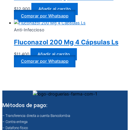
$
12.900
Añadir al carrito
Comprar por Whatsapp
Anti-Infeccioso
Fluconazol 200 Mg 4 Cápsulas Ls
$
11.400
Añadir al carrito
Comprar por Whatsapp
Métodos de pago:
– Transferencia directa a cuenta Bancolombia
– Contra entrega
– Datafono físico