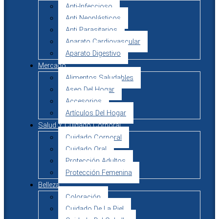
Anti-Infeccioso
Anti Neoplásticos
Anti Parasitarios
Aparato Cardiovascular
Aparato Digestivo
Mercado
Alimentos Saludables
Aseo Del Hogar
Accesorios
Artículos Del Hogar
Salud Y Cuidado Corporal
Cuidado Corporal
Cuidado Oral
Protección Adultos
Protección Femenina
Belleza
Coloración
Cuidado De La Piel