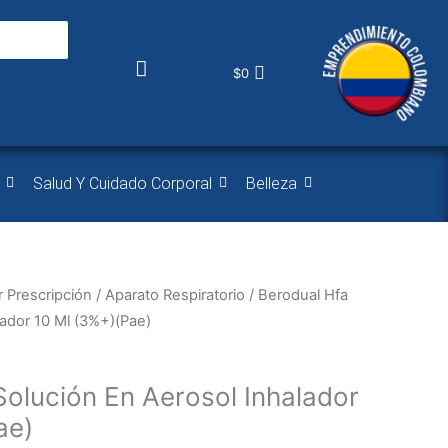
$
0
Salud Y Cuidado Corporal
Belleza
 Prescripción
/
Aparato Respiratorio
/ Berodual Hfa
lador 10 Ml (3%+)(Pae)
Solución En Aerosol Inhalador
ae)