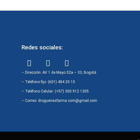
Redes sociales:
F
I
W
a
n
h
c
s
a
– Dirección: AV 1 de Mayo 52a – 33, Bogotá
e
t
t
– Teléfono fijo: (601) 484 20 10
b
a
s
– Teléfono Celular: (+57) 300 912 1305
o
g
a
– Correo: drogueriasfarma.com@gmail.com
o
r
p
k
a
p
m