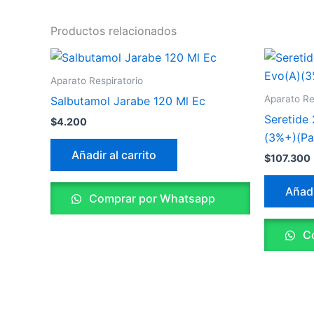
Productos relacionados
Aparato Respiratorio
Aparato Re
Salbutamol Jarabe 120 Ml Ec
Seretide
$
4.200
(3%+)(Pa
Añadir al carrito
$
107.300
Añadi
Comprar por Whatsapp
Co