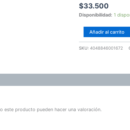
10
$
33.500
Ml
Disponibilidad:
1 dispo
(3%+)
(Pae)
cantidad
Añadir al carrito
SKU:
4048846001672
o este producto pueden hacer una valoración.