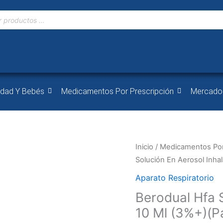
idad Y Bebés
Medicamentos Por Prescripción
Mercado
Berodual
Inicio
/
Medicamentos Por
Hfa
Solución En Aerosol Inha
Solución
Aparato Respiratorio
En
Berodual Hfa 
Aerosol
10 Ml (3%+)(P
Inhalador