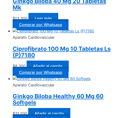
Ginkgo Biloba 40 Mg 20 Tabletas
Mk
$
13.300
Leer más
Comprar por Whatsapp
Aparato Cardiovascular
Ciprofibrato 100 Mg 10 Tabletas Ls
(P)7180
$
8.300
Añadir al carrito
Comprar por Whatsapp
Aparato Cardiovascular
Ginkgo Biloba Healthy 60 Mg 60
Softgels
$
31.200
Añadir al carrito